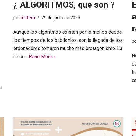
¿ ALGORITMOS, que son ?
E
e
por
insfera
29 de junio de 2023
r
Aunque los algoritmos existen por lo menos desde
los tiempos de los babilonios, con la llegada de los
p
ordenadores tomaron mucho más protagonismo. La
H
unión…
Read More »
de
I
c
n