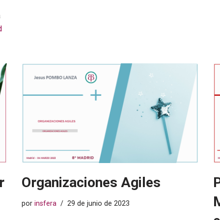
a
d
r
Organizaciones Agiles
P
M
por
insfera
29 de junio de 2023